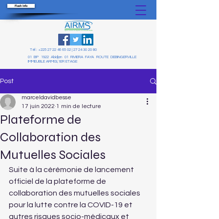
Flash Info
Tél :
+225 27 22 46 65 02
|
27 24 30 20 80
01 BP 1922 Abidjan 01 RIVIERA FAYA ROUTE DEBINGERVILLE
IMMEUBLE ARMISI,1ER ETAGE
Post
marceldavidbesse
17 juin 2022
1 min de lecture
Plateforme de
Collaboration des
Mutuelles Sociales
Suite à la cérémonie de lancement 
officiel de la plateforme de 
collaboration des mutuelles sociales 
pour la lutte contre la COVID-19 et 
autres risques socio-médicaux et 