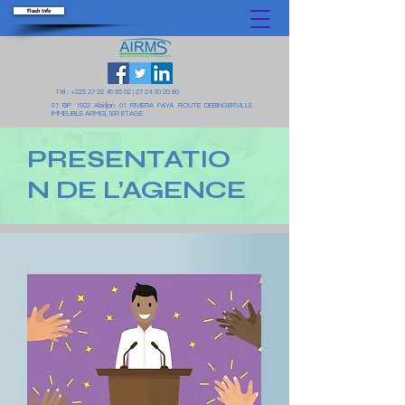
Flash Info
Tél :
+225 27 22 46 65 02
|
27 24 30 20 80
01 BP 1922 Abidjan 01 RIVIERA FAYA ROUTE DEBINGERVILLE
IMMEUBLE ARMISI,1ER ETAGE
PRESENTATIO
N DE L’AGENCE